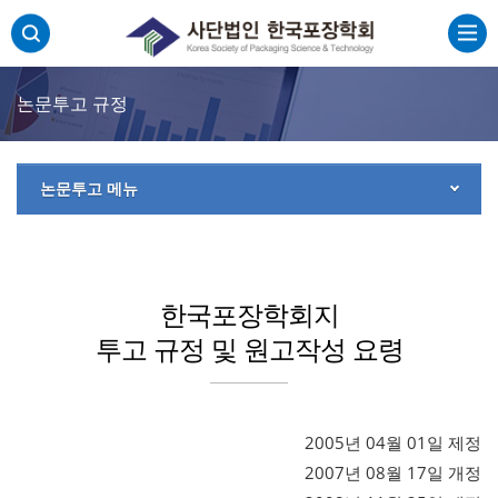
주메뉴 바로가기
본문 바로가기
하단 바로가기
논문투고 규정
논문투고 메뉴
한국포장학회지
투고 규정 및 원고작성 요령
2005년 04월 01일 제정
2007년 08월 17일 개정