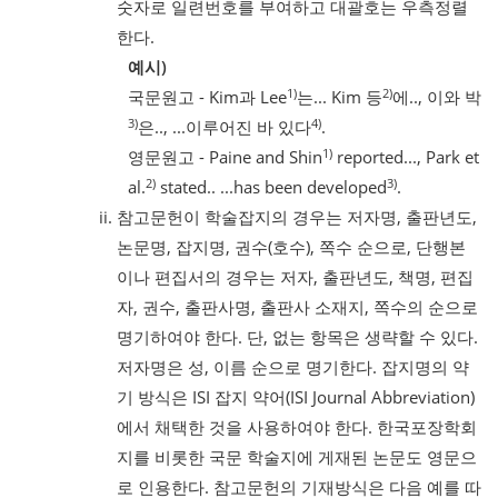
숫자로 일련번호를 부여하고 대괄호는 우측정렬
한다.
예시)
1)
2)
국문원고 - Kim과 Lee
는... Kim 등
에.., 이와 박
3)
4)
은.., ...이루어진 바 있다
.
1)
영문원고 - Paine and Shin
reported..., Park et
2)
3)
al.
stated.. ...has been developed
.
참고문헌이 학술잡지의 경우는 저자명, 출판년도,
논문명, 잡지명, 권수(호수), 쪽수 순으로, 단행본
이나 편집서의 경우는 저자, 출판년도, 책명, 편집
자, 권수, 출판사명, 출판사 소재지, 쪽수의 순으로
명기하여야 한다. 단, 없는 항목은 생략할 수 있다.
저자명은 성, 이름 순으로 명기한다. 잡지명의 약
기 방식은 ISI 잡지 약어(ISI Journal Abbreviation)
에서 채택한 것을 사용하여야 한다. 한국포장학회
지를 비롯한 국문 학술지에 게재된 논문도 영문으
로 인용한다. 참고문헌의 기재방식은 다음 예를 따