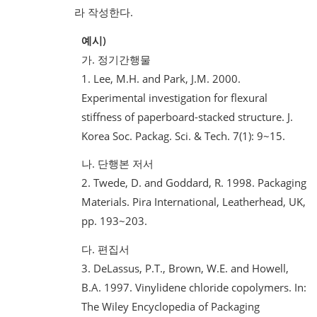
라 작성한다.
예시)
가. 정기간행물
1. Lee, M.H. and Park, J.M. 2000.
Experimental investigation for flexural
stiffness of paperboard-stacked structure. J.
Korea Soc. Packag. Sci. & Tech. 7(1): 9~15.
나. 단행본 저서
2. Twede, D. and Goddard, R. 1998. Packaging
Materials. Pira International, Leatherhead, UK,
pp. 193~203.
다. 편집서
3. DeLassus, P.T., Brown, W.E. and Howell,
B.A. 1997. Vinylidene chloride copolymers. In:
The Wiley Encyclopedia of Packaging