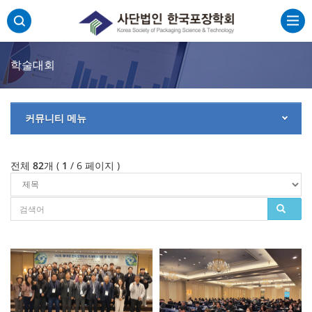
주메뉴 바로가기
본문 바로가기
하단 바로가기
학술대회
커뮤니티 메뉴
전체
82
개 (
1
/ 6 페이지 )